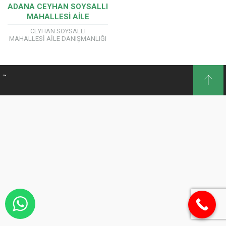
ADANA CEYHAN SOYSALLI
MAHALLESİ AİLE
DANIŞMANLIĞI SERTİFİKA
CEYHAN SOYSALLI
PROGRAMI
MAHALLESİ AİLE DANIŞMANLIĞI
SERTİFİKA PROGRAMI AİLE
DANIŞMANLIĞI EĞİTİMLERİMİZDE
YÖK’E BAĞLI ÜNİVERSİTE
ONAYLI ÖRGÜN EĞİTİM
~
SERTİFİKASI VERİYORUZ. Önemli!!!
Aile ve Sosyal Politikalar
Bakanlığı...