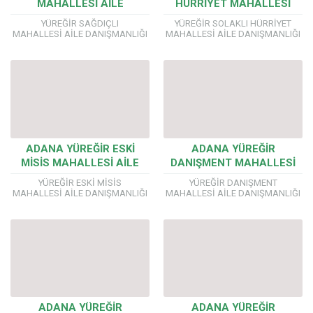
MAHALLESİ AİLE
HÜRRİYET MAHALLESİ
DANIŞMANLIĞI SERTİFİKA
AİLE DANIŞMANLIĞI
YÜREĞİR SAĞDIÇLI
YÜREĞİR SOLAKLI HÜRRİYET
PROGRAMI
SERTİFİKA PROGRAMI
MAHALLESİ AİLE DANIŞMANLIĞI
MAHALLESİ AİLE DANIŞMANLIĞI
SERTİFİKA PROGRAMI AİLE
SERTİFİKA PROGRAMI AİLE
DANIŞMANLIĞI EĞİTİMLERİMİZDE
DANIŞMANLIĞI EĞİTİMLERİMİZDE
YÖK’E BAĞLI ÜNİVERSİTE
YÖK’E BAĞLI ÜNİVERSİTE
ONAYLI ÖRGÜN EĞİTİM
ONAYLI ÖRGÜN EĞİTİM
SERTİFİKASI VERİYORUZ. Önemli!!!
SERTİFİKASI VERİYORUZ. Önemli!!!
Aile ve Sosyal Politikalar
Aile ve Sosyal Politikalar...
Bakanlığı...
ADANA YÜREĞİR ESKİ
ADANA YÜREĞİR
MİSİS MAHALLESİ AİLE
DANIŞMENT MAHALLESİ
DANIŞMANLIĞI SERTİFİKA
AİLE DANIŞMANLIĞI
YÜREĞİR ESKİ MİSİS
YÜREĞİR DANIŞMENT
PROGRAMI
SERTİFİKA PROGRAMI
MAHALLESİ AİLE DANIŞMANLIĞI
MAHALLESİ AİLE DANIŞMANLIĞI
SERTİFİKA PROGRAMI AİLE
SERTİFİKA PROGRAMI AİLE
DANIŞMANLIĞI EĞİTİMLERİMİZDE
DANIŞMANLIĞI EĞİTİMLERİMİZDE
YÖK’E BAĞLI ÜNİVERSİTE
YÖK’E BAĞLI ÜNİVERSİTE
ONAYLI ÖRGÜN EĞİTİM
ONAYLI ÖRGÜN EĞİTİM
SERTİFİKASI VERİYORUZ. Önemli!!!
SERTİFİKASI VERİYORUZ. Önemli!!!
Aile ve Sosyal Politikalar...
Aile ve Sosyal Politikalar
Bakanlığı...
ADANA YÜREĞİR
ADANA YÜREĞİR