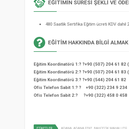
EĞITIMIN SÜRESI ŞEKLI VE ÖD
480 Saatlik Sertifika Eğitim ücreti KDV dahil 2
EĞITIM HAKKINDA BILGI ALMAK
Eğitim Koordinatörü 1:? ?+90 (507) 204 61 82 
Eğitim Koordinatörü 2:? ?+90 (507) 204 61 83 
Eğitim Koordinatörü 3:? ?+90 (544) 204 61 82
Ofis Telefon Sabit 1:? ? +90 (322) 234 9 234
Ofis Telefon Sabit 2:? ?+90 (322) 458 0 458
ETİKETLER
ADANA
,
ADANA FEKE
,
BAHÇECİK MAHALLESİ
,