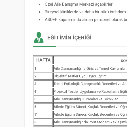
Özel Aile Danışma Merkezi açabilirler
Bireysel kliniklerde ve daha bir sürü istihdam a
ASDEP kapsamında alınan personel olarak bir
EĞITIMIN İÇERIĞI
HAFTA
KO
1
Aile Danışmanlığına Giriş ve Temel Kavramlar
2
Objektif Testler Uygulayıcı Eğitimi
3
Temel Psikolojik Danışmanlık Becerileri ve Ai
4
Projektif Testler Uygulama ve Raporlama Eğit
5
Aile Danışmanlığı Kuramları ve Teknıkleri
6
Ailede Eğitim Süreci, Koçluk Becerileri ve Öğ
7
Ailede Eğitim Süreci, Koçluk Becerileri ve Öğ
8
Aile Danışmanlığında Post Modern Yaklaşımla