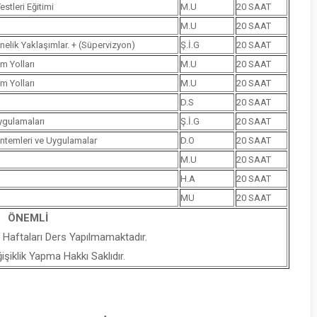
stleri Eğitimi
M.U
20 SAAT
M.U
20 SAAT
nelik Yaklaşımlar. + (Süpervizyon)
Ş.İ.G
20 SAAT
m Yolları
M.U
20 SAAT
m Yolları
M.U
20 SAAT
D.S
20 SAAT
ygulamaları
Ş.İ.G
20 SAAT
öntemleri ve Uygulamalar
D.O
20 SAAT
M.U
20 SAAT
H.A
20 SAAT
MU
20 SAAT
ÖNEMLİ
 Haftaları Ders Yapılmamaktadır.
iklik Yapma Hakkı Saklıdır.