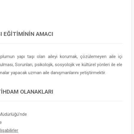
I EĞITIMININ AMACI
oplumun yapı taşı olan aileyi korumak, çözülemeyen aile içi
sı, Sorunları, psikolojik, sosyolojik ve kültürel yönleri ile ele
malar yapacak uzman aile danışmanlarını yetiştirmektir.
STIHDAM OLANAKLARI
Müdürlüğü’nde
e
şabilirler