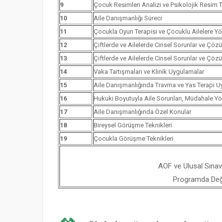
9
Çocuk Resimleri Analizi ve Psikolojik Resim Te
10
Aile Danışmanlığı Süreci
11
Çocukla Oyun Terapisi ve Çocuklu Ailelere Yö
12
Çiftlerde ve Ailelerde Cinsel Sorunlar ve Çözü
13
Çiftlerde ve Ailelerde Cinsel Sorunlar ve Çözü
14
Vaka Tartışmaları ve Klinik Uygulamalar
15
Aile Danışmanlığında Travma ve Yas Terapi U
16
Hukuki Boyutuyla Aile Sorunları, Müdahale Y
17
Aile Danışmanlığında Özel Konular
18
Bireysel Görüşme Teknikleri
19
Çocukla Görüşme Teknikleri
AOF ve Ulusal Sınav
Programda Değiş