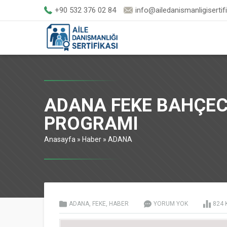
+90 532 376 02 84
info@ailedanismanligisertif
ADANA FEKE BAHÇECİ
PROGRAMI
Anasayfa
»
Haber
»
ADANA
ADANA
,
FEKE
,
HABER
YORUM YOK
824