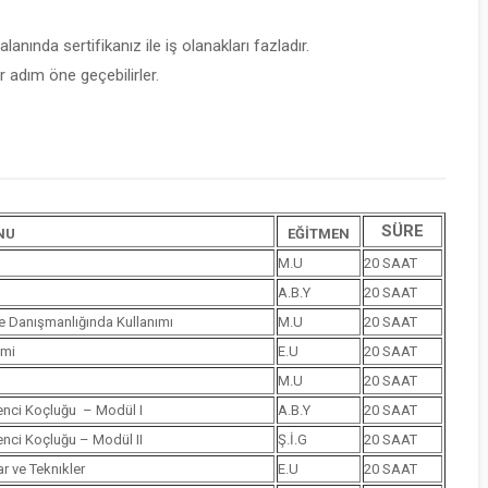
lanında sertifikanız ile iş olanakları fazladır.
 adım öne geçebilirler.
SÜRE
NU
EĞİTMEN
M.U
20 SAAT
A.B.Y
20 SAAT
le Danışmanlığında Kullanımı
M.U
20 SAAT
imi
E.U
20 SAAT
M.U
20 SAAT
renci Koçluğu – Modül I
A.B.Y
20 SAAT
renci Koçluğu – Modül II
Ş.İ.G
20 SAAT
r ve Teknıkler
E.U
20 SAAT