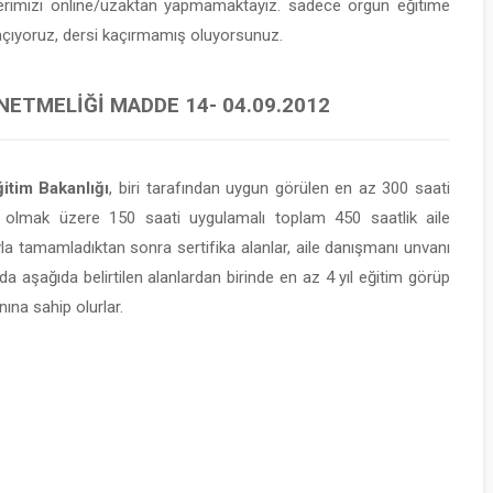
lerimizi online/uzaktan yapmamaktayız. sadece örgün eğitime
 açıyoruz, dersi kaçırmamış oluyorsunuz.
NETMELIĞI MADDE 14- 04.09.2012
itim Bakanlığı
, biri tarafından uygun görülen en az 300 saati
 olmak üzere 150 saati uygulamalı toplam 450 saatlik aile
yla tamamladıktan sonra sertifika alanlar, aile danışmanı unvanı
da aşağıda belirtilen alanlardan birinde en az 4 yıl eğitim görüp
ına sahip olurlar.