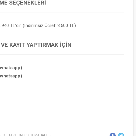
EME SEÇENEKLERI
.940 TL’dir. (İndirimsiz Ücret: 3.500 TL)
 VE KAYIT YAPTIRMAK İÇIN
(whatsapp)
(whatsapp)
FEKE
,
FEKE BAHÇECİK MAHALLESİ