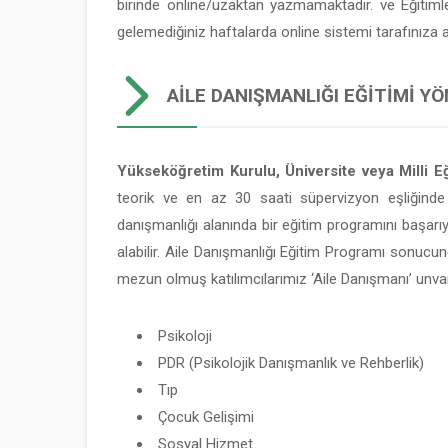
birinde online/uzaktan yazmamaktadır. ve Eğitim
gelemediğiniz haftalarda online sistemi tarafınıza
AILE DANIŞMANLIĞI EĞITIMI YÖ
Yükseköğretim Kurulu, Üniversite veya Milli Eğ
teorik ve en az 30 saati süpervizyon eşliğinde
danışmanlığı alanında bir eğitim programını başarı
alabilir. Aile Danışmanlığı Eğitim Programı sonucun
mezun olmuş katılımcılarımız ‘Aile Danışmanı’ unvan
Psikoloji
PDR (Psikolojik Danışmanlık ve Rehberlik)
Tıp
Çocuk Gelişimi
Sosyal Hizmet