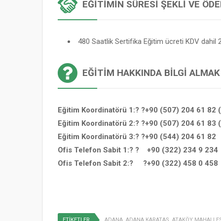
EĞITIMIN SÜRESI ŞEKLI VE ÖD
480 Saatlik Sertifika Eğitim ücreti KDV dahil 2
EĞITIM HAKKINDA BILGI ALMAK
Eğitim Koordinatörü 1:? ?+90 (507) 204 61 82 
Eğitim Koordinatörü 2:? ?+90 (507) 204 61 83 
Eğitim Koordinatörü 3:? ?+90 (544) 204 61 82
Ofis Telefon Sabit 1:? ? +90 (322) 234 9 234
Ofis Telefon Sabit 2:? ?+90 (322) 458 0 458
ETİKETLER
ADANA
,
ADANA KARATAŞ
,
ATAKÖY MAHALLES