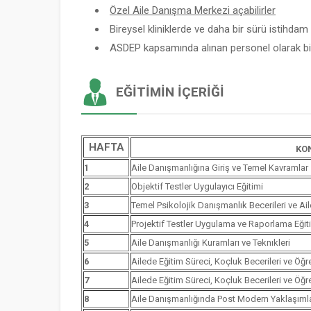
Özel Aile Danışma Merkezi açabilirler
Bireysel kliniklerde ve daha bir sürü istihdam a
ASDEP kapsamında alınan personel olarak bir
EĞITIMIN İÇERIĞI
HAFTA
KO
1
Aile Danışmanlığına Giriş ve Temel Kavramlar
2
Objektif Testler Uygulayıcı Eğitimi
3
Temel Psikolojik Danışmanlık Becerileri ve Ai
4
Projektif Testler Uygulama ve Raporlama Eğit
5
Aile Danışmanlığı Kuramları ve Teknıkleri
6
Ailede Eğitim Süreci, Koçluk Becerileri ve Öğ
7
Ailede Eğitim Süreci, Koçluk Becerileri ve Öğ
8
Aile Danışmanlığında Post Modern Yaklaşımla