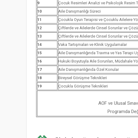
9
Çocuk Resimleri Analizi ve Psikolojik Resim Te
10
Aile Danışmanlığı Süreci
11
Çocukla Oyun Terapisi ve Çocuklu Ailelere Yö
12
Çiftlerde ve Ailelerde Cinsel Sorunlar ve Çözü
13
Çiftlerde ve Ailelerde Cinsel Sorunlar ve Çözü
14
Vaka Tartışmaları ve Klinik Uygulamalar
15
Aile Danışmanlığında Travma ve Yas Terapi U
16
Hukuki Boyutuyla Aile Sorunları, Müdahale Y
17
Aile Danışmanlığında Özel Konular
18
Bireysel Görüşme Teknikleri
19
Çocukla Görüşme Teknikleri
AOF ve Ulusal Sınav
Programda Değiş