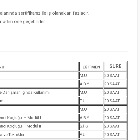
lanında sertifikanız ile iş olanakları fazladır.
 adım öne geçebilirler.
SÜRE
NU
EĞİTMEN
M.U
20 SAAT
A.B.Y
20 SAAT
le Danışmanlığında Kullanımı
M.U
20 SAAT
imi
E.U
20 SAAT
M.U
20 SAAT
renci Koçluğu – Modül I
A.B.Y
20 SAAT
renci Koçluğu – Modül II
Ş.İ.G
20 SAAT
r ve Teknıkler
E.U
20 SAAT