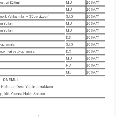
stleri Eğitimi
M.U
20 SAAT
M.U
20 SAAT
nelik Yaklaşımlar. + (Süpervizyon)
Ş.İ.G
20 SAAT
m Yolları
M.U
20 SAAT
m Yolları
M.U
20 SAAT
D.S
20 SAAT
ygulamaları
Ş.İ.G
20 SAAT
öntemleri ve Uygulamalar
D.O
20 SAAT
M.U
20 SAAT
H.A
20 SAAT
MU
20 SAAT
ÖNEMLİ
 Haftaları Ders Yapılmamaktadır.
iklik Yapma Hakkı Saklıdır.