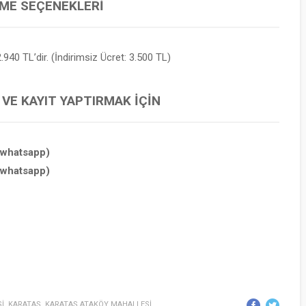
EME SEÇENEKLERI
.940 TL’dir. (İndirimsiz Ücret: 3.500 TL)
 VE KAYIT YAPTIRMAK İÇIN
(whatsapp)
(whatsapp)
İ
,
KARATAŞ
,
KARATAŞ ATAKÖY MAHALLESİ