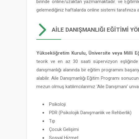
birinde online/uzaktan yazmamaktadır. ve Eğitim
gelemediğiniz haftalarda online sistemi tarafınıza
AILE DANIŞMANLIĞI EĞITIMI YÖ
Yükseköğretim Kurulu, Üniversite veya Milli Eğ
teorik ve en az 30 saati süpervizyon eşliğinde
danışmanlığı alanında bir eğitim programını başarı
alabilir. Aile Danışmanlığı Eğitim Programı sonucun
mezun olmuş katılımcılarımız ‘Aile Danışmanı’ unvan
Psikoloji
PDR (Psikolojik Danışmanlık ve Rehberlik)
Tıp
Çocuk Gelişimi
Sosyal Hizmet