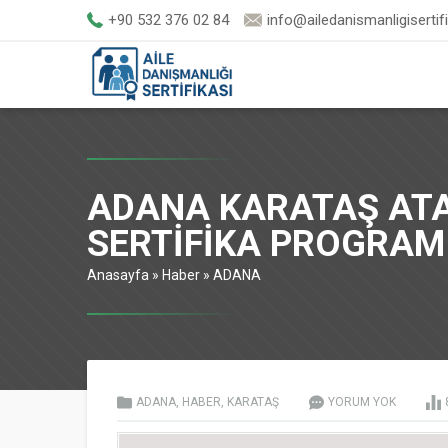
+90 532 376 02 84
info@ailedanismanligisertif
ADANA KARATAŞ ATA
SERTİFİKA PROGRAM
Anasayfa
»
Haber
»
ADANA
ADANA
,
HABER
,
KARATAŞ
YORUM YOK