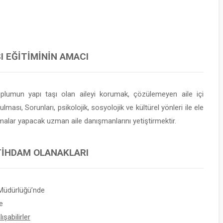
I EĞITIMININ AMACI
oplumun yapı taşı olan aileyi korumak, çözülemeyen aile içi
sı, Sorunları, psikolojik, sosyolojik ve kültürel yönleri ile ele
malar yapacak uzman aile danışmanlarını yetiştirmektir.
STIHDAM OLANAKLARI
Müdürlüğü’nde
e
şabilirler