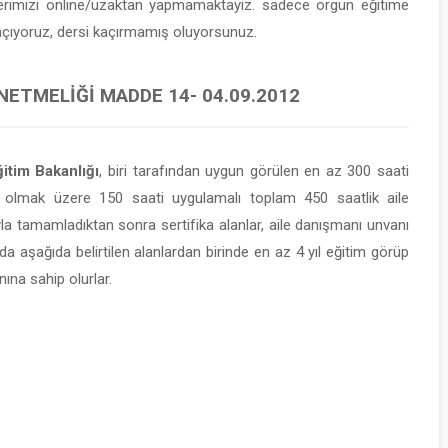
lerimizi online/uzaktan yapmamaktayız. sadece örgün eğitime
 açıyoruz, dersi kaçırmamış oluyorsunuz.
NETMELIĞI MADDE 14- 04.09.2012
itim Bakanlığı
, biri tarafından uygun görülen en az 300 saati
 olmak üzere 150 saati uygulamalı toplam 450 saatlik aile
yla tamamladıktan sonra sertifika alanlar, aile danışmanı unvanı
da aşağıda belirtilen alanlardan birinde en az 4 yıl eğitim görüp
ına sahip olurlar.