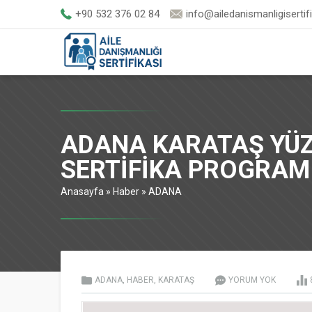
+90 532 376 02 84
info@ailedanismanligisertif
ADANA KARATAŞ YÜZ
SERTİFİKA PROGRAM
Anasayfa
»
Haber
»
ADANA
ADANA
,
HABER
,
KARATAŞ
YORUM YOK