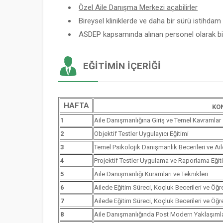
Özel Aile Danışma Merkezi açabilirler
Bireysel kliniklerde ve daha bir sürü istihdam a
ASDEP kapsamında alınan personel olarak bir
EĞITIMIN İÇERIĞI
HAFTA
KO
1
Aile Danışmanlığına Giriş ve Temel Kavramlar
2
Objektif Testler Uygulayıcı Eğitimi
3
Temel Psikolojik Danışmanlık Becerileri ve Ai
4
Projektif Testler Uygulama ve Raporlama Eğit
5
Aile Danışmanlığı Kuramları ve Teknıkleri
6
Ailede Eğitim Süreci, Koçluk Becerileri ve Öğ
7
Ailede Eğitim Süreci, Koçluk Becerileri ve Öğ
8
Aile Danışmanlığında Post Modern Yaklaşımla