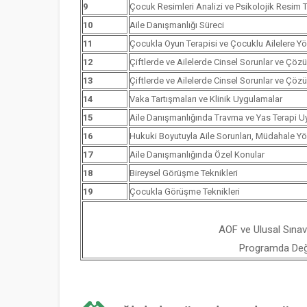
9
Çocuk Resimleri Analizi ve Psikolojik Resim Te
10
Aile Danışmanlığı Süreci
11
Çocukla Oyun Terapisi ve Çocuklu Ailelere Yö
12
Çiftlerde ve Ailelerde Cinsel Sorunlar ve Çözü
13
Çiftlerde ve Ailelerde Cinsel Sorunlar ve Çözü
14
Vaka Tartışmaları ve Klinik Uygulamalar
15
Aile Danışmanlığında Travma ve Yas Terapi U
16
Hukuki Boyutuyla Aile Sorunları, Müdahale Y
17
Aile Danışmanlığında Özel Konular
18
Bireysel Görüşme Teknikleri
19
Çocukla Görüşme Teknikleri
AOF ve Ulusal Sınav
Programda Değiş