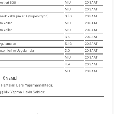
stleri Eğitimi
M.U
20 SAAT
M.U
20 SAAT
nelik Yaklaşımlar. + (Süpervizyon)
Ş.İ.G
20 SAAT
m Yolları
M.U
20 SAAT
m Yolları
M.U
20 SAAT
D.S
20 SAAT
ygulamaları
Ş.İ.G
20 SAAT
öntemleri ve Uygulamalar
D.O
20 SAAT
M.U
20 SAAT
H.A
20 SAAT
MU
20 SAAT
ÖNEMLİ
 Haftaları Ders Yapılmamaktadır.
iklik Yapma Hakkı Saklıdır.