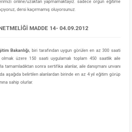
lerimizi online/uzaktan yapmamaktayız. sadece örgün eğitime
 açıyoruz, dersi kaçırmamış oluyorsunuz.
NETMELIĞI MADDE 14- 04.09.2012
itim Bakanlığı
, biri tarafından uygun görülen en az 300 saati
 olmak üzere 150 saati uygulamalı toplam 450 saatlik aile
yla tamamladıktan sonra sertifika alanlar, aile danışmanı unvanı
da aşağıda belirtilen alanlardan birinde en az 4 yıl eğitim görüp
ına sahip olurlar.