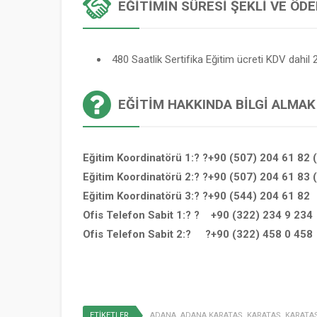
EĞITIMIN SÜRESI ŞEKLI VE ÖD
480 Saatlik Sertifika Eğitim ücreti KDV dahil 2
EĞITIM HAKKINDA BILGI ALMAK
Eğitim Koordinatörü 1:? ?+90 (507) 204 61 82 
Eğitim Koordinatörü 2:? ?+90 (507) 204 61 83 
Eğitim Koordinatörü 3:? ?+90 (544) 204 61 82
Ofis Telefon Sabit 1:? ? +90 (322) 234 9 234
Ofis Telefon Sabit 2:? ?+90 (322) 458 0 458
ETİKETLER
ADANA
,
ADANA KARATAŞ
,
KARATAŞ
,
KARATAŞ