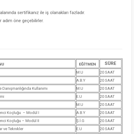
lanında sertifikanız ile iş olanakları fazladır.
 adım öne geçebilirler.
SÜRE
NU
EĞİTMEN
M.U
20 SAAT
A.B.Y
20 SAAT
le Danışmanlığında Kullanımı
M.U
20 SAAT
imi
E.U
20 SAAT
M.U
20 SAAT
renci Koçluğu – Modül I
A.B.Y
20 SAAT
renci Koçluğu – Modül II
Ş.İ.G
20 SAAT
r ve Teknıkler
E.U
20 SAAT