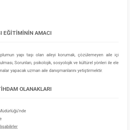
I EĞITIMININ AMACI
oplumun yapı taşı olan aileyi korumak, çözülemeyen aile içi
sı, Sorunları, psikolojik, sosyolojik ve kültürel yönleri ile ele
malar yapacak uzman aile danışmanlarını yetiştirmektir.
STIHDAM OLANAKLARI
Müdürlüğü’nde
e
şabilirler