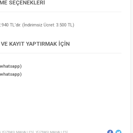
EME SEÇENEKLERI
.940 TL’dir. (İndirimsiz Ücret: 3.500 TL)
 VE KAYIT YAPTIRMAK İÇIN
(whatsapp)
(whatsapp)
 YÜZBAŞI MAHALLESİ
,
YÜZBAŞI MAHALLESİ