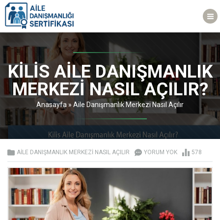
KILIS AILE DANIŞMANLIK
MERKEZI NASIL AÇILIR?
Anasayfa
»
Aile Danışmanlık Merkezi Nasıl Açılır
AILE DANIŞMANLIK MERKEZI NASIL AÇILIR
YORUM YOK
578