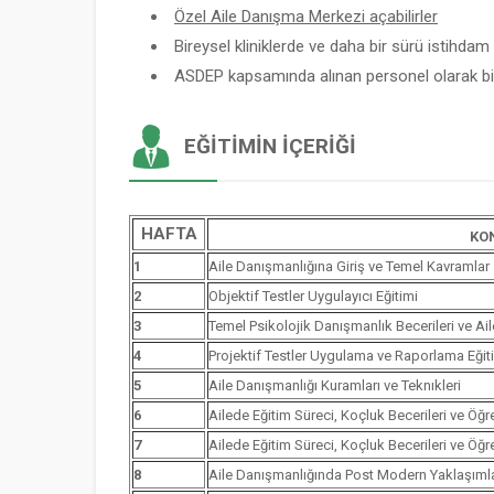
Özel Aile Danışma Merkezi açabilirler
Bireysel kliniklerde ve daha bir sürü istihdam a
ASDEP kapsamında alınan personel olarak bir
EĞITIMIN İÇERIĞI
HAFTA
KO
1
Aile Danışmanlığına Giriş ve Temel Kavramlar
2
Objektif Testler Uygulayıcı Eğitimi
3
Temel Psikolojik Danışmanlık Becerileri ve Ai
4
Projektif Testler Uygulama ve Raporlama Eğit
5
Aile Danışmanlığı Kuramları ve Teknıkleri
6
Ailede Eğitim Süreci, Koçluk Becerileri ve Öğ
7
Ailede Eğitim Süreci, Koçluk Becerileri ve Öğ
8
Aile Danışmanlığında Post Modern Yaklaşımla