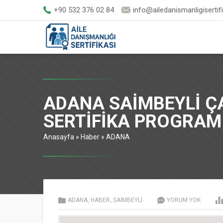
+90 532 376 02 84
info@ailedanismanligisertif
ADANA SAİMBEYLİ Ç
SERTİFİKA PROGRAM
Anasayfa
»
Haber
»
ADANA
ADANA
,
HABER
,
SAİMBEYLİ
YORUM YOK