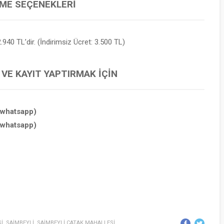
EME SEÇENEKLERI
.940 TL’dir. (İndirimsiz Ücret: 3.500 TL)
 VE KAYIT YAPTIRMAK İÇIN
(whatsapp)
(whatsapp)
İ
,
SAİMBEYLİ
,
SAİMBEYLİ ÇATAK MAHALLESİ