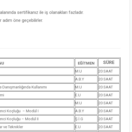
lanında sertifikanız ile iş olanakları fazladır.
 adım öne geçebilirler.
SÜRE
NU
EĞİTMEN
M.U
20 SAAT
A.B.Y
20 SAAT
le Danışmanlığında Kullanımı
M.U
20 SAAT
imi
E.U
20 SAAT
M.U
20 SAAT
renci Koçluğu – Modül I
A.B.Y
20 SAAT
renci Koçluğu – Modül II
Ş.İ.G
20 SAAT
r ve Teknıkler
E.U
20 SAAT