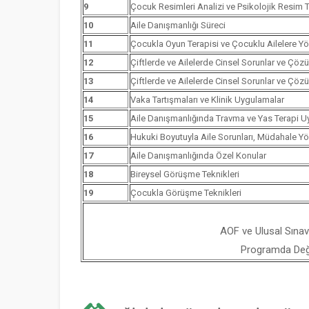
9
Çocuk Resimleri Analizi ve Psikolojik Resim Te
10
Aile Danışmanlığı Süreci
11
Çocukla Oyun Terapisi ve Çocuklu Ailelere Yö
12
Çiftlerde ve Ailelerde Cinsel Sorunlar ve Çözü
13
Çiftlerde ve Ailelerde Cinsel Sorunlar ve Çözü
14
Vaka Tartışmaları ve Klinik Uygulamalar
15
Aile Danışmanlığında Travma ve Yas Terapi U
16
Hukuki Boyutuyla Aile Sorunları, Müdahale Y
17
Aile Danışmanlığında Özel Konular
18
Bireysel Görüşme Teknikleri
19
Çocukla Görüşme Teknikleri
AOF ve Ulusal Sınav
Programda Değiş