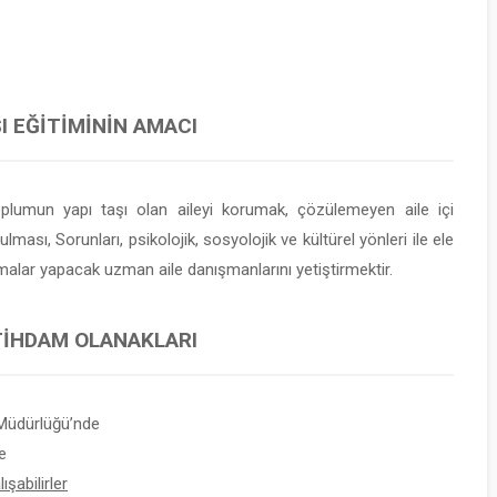
I EĞITIMININ AMACI
oplumun yapı taşı olan aileyi korumak, çözülemeyen aile içi
sı, Sorunları, psikolojik, sosyolojik ve kültürel yönleri ile ele
malar yapacak uzman aile danışmanlarını yetiştirmektir.
STIHDAM OLANAKLARI
Müdürlüğü’nde
e
şabilirler