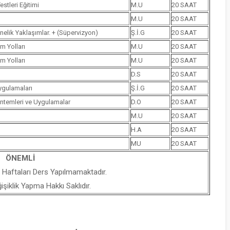
stleri Eğitimi
M.U
20 SAAT
M.U
20 SAAT
nelik Yaklaşımlar. + (Süpervizyon)
Ş.İ.G
20 SAAT
m Yolları
M.U
20 SAAT
m Yolları
M.U
20 SAAT
D.S
20 SAAT
ygulamaları
Ş.İ.G
20 SAAT
öntemleri ve Uygulamalar
D.O
20 SAAT
M.U
20 SAAT
H.A
20 SAAT
MU
20 SAAT
ÖNEMLİ
 Haftaları Ders Yapılmamaktadır.
iklik Yapma Hakkı Saklıdır.