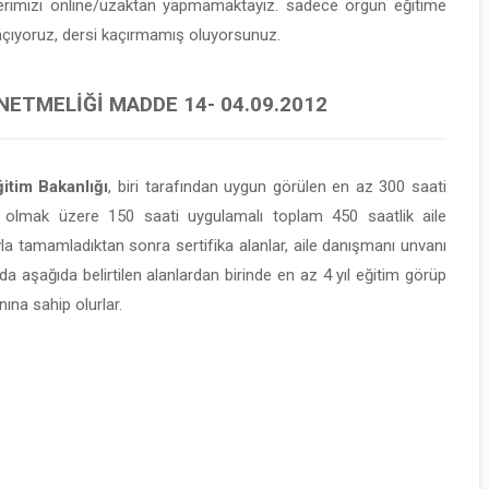
lerimizi online/uzaktan yapmamaktayız. sadece örgün eğitime
 açıyoruz, dersi kaçırmamış oluyorsunuz.
NETMELIĞI MADDE 14- 04.09.2012
itim Bakanlığı
, biri tarafından uygun görülen en az 300 saati
 olmak üzere 150 saati uygulamalı toplam 450 saatlik aile
yla tamamladıktan sonra sertifika alanlar, aile danışmanı unvanı
da aşağıda belirtilen alanlardan birinde en az 4 yıl eğitim görüp
ına sahip olurlar.