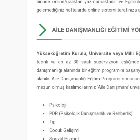
birinde online/uzaktan yazmamaktadır. ve Eğitim
gelemediğiniz haftalarda online sistemi tarafınıza
AILE DANIŞMANLIĞI EĞITIMI YÖ
Yükseköğretim Kurulu, Üniversite veya Milli Eğ
teorik ve en az 30 saati süpervizyon eşliğinde
danışmanlığı alanında bir eğitim programını başarı
alabilir. Aile Danışmanlığı Eğitim Programı sonucun
mezun olmuş katılımcılarımız ‘Aile Danışmanı’ unvan
Psikoloji
PDR (Psikolojik Danışmanlık ve Rehberlik)
Tıp
Çocuk Gelişimi
Sosyal Hizmet