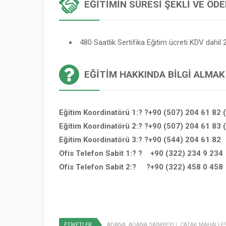
EĞITIMIN SÜRESI ŞEKLI VE ÖD
480 Saatlik Sertifika Eğitim ücreti KDV dahil 2
EĞITIM HAKKINDA BILGI ALMAK
Eğitim Koordinatörü 1:? ?+90 (507) 204 61 82 
Eğitim Koordinatörü 2:? ?+90 (507) 204 61 83 
Eğitim Koordinatörü 3:? ?+90 (544) 204 61 82
Ofis Telefon Sabit 1:? ? +90 (322) 234 9 234
Ofis Telefon Sabit 2:? ?+90 (322) 458 0 458
ETİKETLER
ADANA
,
ADANA SAİMBEYLİ
,
ÇATAK MAHALLES