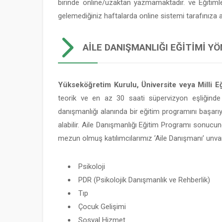
birinde online/uzaktan yazmamaktadır. ve Eğitim
gelemediğiniz haftalarda online sistemi tarafınıza
AILE DANIŞMANLIĞI EĞITIMI YÖ
Yükseköğretim Kurulu, Üniversite veya Milli Eğ
teorik ve en az 30 saati süpervizyon eşliğinde
danışmanlığı alanında bir eğitim programını başarı
alabilir. Aile Danışmanlığı Eğitim Programı sonucun
mezun olmuş katılımcılarımız ‘Aile Danışmanı’ unvan
Psikoloji
PDR (Psikolojik Danışmanlık ve Rehberlik)
Tıp
Çocuk Gelişimi
Sosyal Hizmet