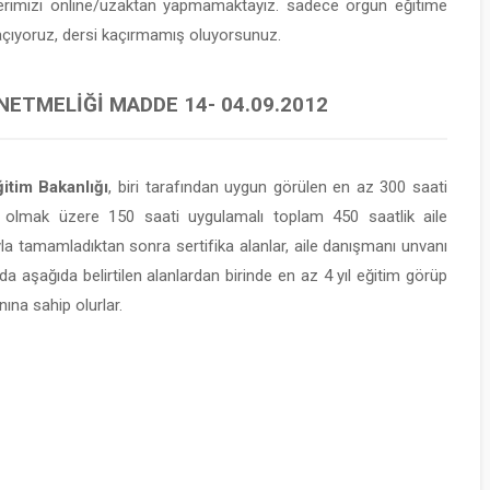
lerimizi online/uzaktan yapmamaktayız. sadece örgün eğitime
 açıyoruz, dersi kaçırmamış oluyorsunuz.
NETMELIĞI MADDE 14- 04.09.2012
itim Bakanlığı
, biri tarafından uygun görülen en az 300 saati
 olmak üzere 150 saati uygulamalı toplam 450 saatlik aile
yla tamamladıktan sonra sertifika alanlar, aile danışmanı unvanı
da aşağıda belirtilen alanlardan birinde en az 4 yıl eğitim görüp
ına sahip olurlar.