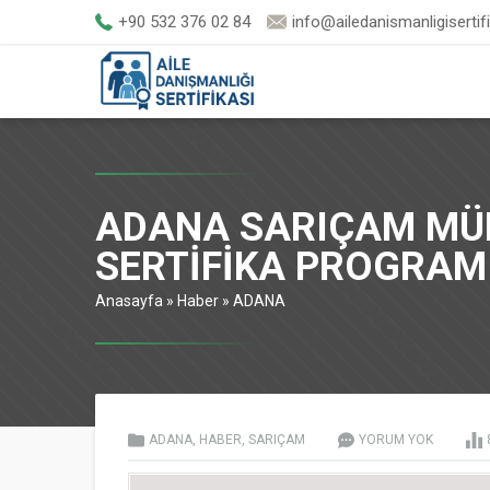
+90 532 376 02 84
info@ailedanismanligisertif
ADANA SARIÇAM MÜM
SERTİFİKA PROGRAM
Anasayfa
»
Haber
»
ADANA
ADANA
,
HABER
,
SARIÇAM
YORUM YOK