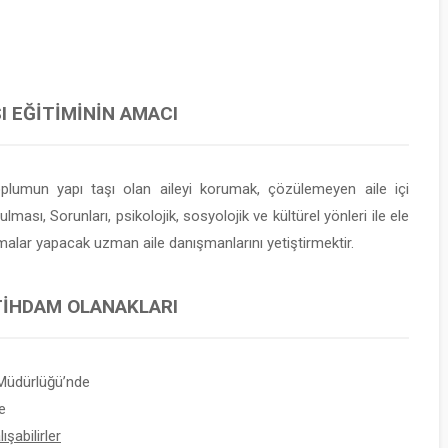
I EĞITIMININ AMACI
oplumun yapı taşı olan aileyi korumak, çözülemeyen aile içi
sı, Sorunları, psikolojik, sosyolojik ve kültürel yönleri ile ele
malar yapacak uzman aile danışmanlarını yetiştirmektir.
STIHDAM OLANAKLARI
Müdürlüğü’nde
e
şabilirler