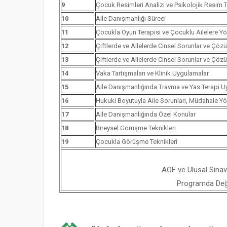
9
Çocuk Resimleri Analizi ve Psikolojik Resim Te
10
Aile Danışmanlığı Süreci
11
Çocukla Oyun Terapisi ve Çocuklu Ailelere Yö
12
Çiftlerde ve Ailelerde Cinsel Sorunlar ve Çözü
13
Çiftlerde ve Ailelerde Cinsel Sorunlar ve Çözü
14
Vaka Tartışmaları ve Klinik Uygulamalar
15
Aile Danışmanlığında Travma ve Yas Terapi U
16
Hukuki Boyutuyla Aile Sorunları, Müdahale Y
17
Aile Danışmanlığında Özel Konular
18
Bireysel Görüşme Teknikleri
19
Çocukla Görüşme Teknikleri
AOF ve Ulusal Sınav
Programda Değiş