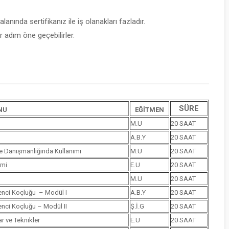
lanında sertifikanız ile iş olanakları fazladır.
 adım öne geçebilirler.
SÜRE
NU
EĞİTMEN
M.U
20 SAAT
A.B.Y
20 SAAT
le Danışmanlığında Kullanımı
M.U
20 SAAT
imi
E.U
20 SAAT
M.U
20 SAAT
renci Koçluğu – Modül I
A.B.Y
20 SAAT
renci Koçluğu – Modül II
Ş.İ.G
20 SAAT
r ve Teknıkler
E.U
20 SAAT