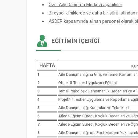
Özel Aile Danışma Merkezi açabilirler
Bireysel kliniklerde ve daha bir sürü istihdam a
ASDEP kapsamında alınan personel olarak bir
EĞITIMIN İÇERIĞI
HAFTA
KO
1
Aile Danışmanlığına Giriş ve Temel Kavramlar
2
Objektif Testler Uygulayıcı Eğitimi
3
Temel Psikolojik Danışmanlık Becerileri ve Ai
4
Projektif Testler Uygulama ve Raporlama Eğit
5
Aile Danışmanlığı Kuramları ve Teknıkleri
6
Ailede Eğitim Süreci, Koçluk Becerileri ve Öğ
7
Ailede Eğitim Süreci, Koçluk Becerileri ve Öğ
8
Aile Danışmanlığında Post Modern Yaklaşımla