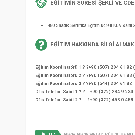
EĞITIMIN SÜRESI ŞEKLI VE ÖD
480 Saatlik Sertifika Eğitim ücreti KDV dahil 2
EĞITIM HAKKINDA BILGI ALMAK
Eğitim Koordinatörü 1:? ?+90 (507) 204 61 82 
Eğitim Koordinatörü 2:? ?+90 (507) 204 61 83 
Eğitim Koordinatörü 3:? ?+90 (544) 204 61 82
Ofis Telefon Sabit 1:? ? +90 (322) 234 9 234
Ofis Telefon Sabit 2:? ?+90 (322) 458 0 458
ETİKETLER
ADANA
,
ADANA SARIÇAM
,
MÜMİNLİ MAHALLE