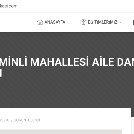
ikasi.com
ANASAYFA
EĞİTİMLERİMİZ
İNLİ MAHALLESİ AİLE DA
I
853
KEZ GÖRÜNTÜLENDI