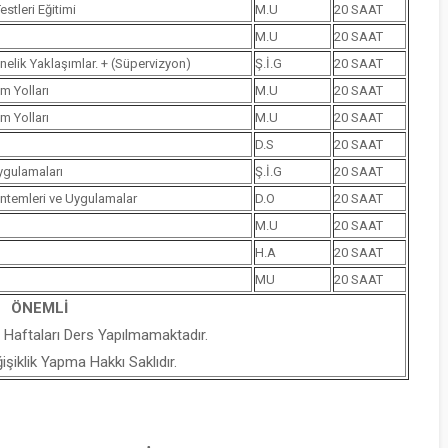
stleri Eğitimi
M.U
20 SAAT
M.U
20 SAAT
nelik Yaklaşımlar. + (Süpervizyon)
Ş.İ.G
20 SAAT
m Yolları
M.U
20 SAAT
m Yolları
M.U
20 SAAT
D.S
20 SAAT
ygulamaları
Ş.İ.G
20 SAAT
öntemleri ve Uygulamalar
D.O
20 SAAT
M.U
20 SAAT
H.A
20 SAAT
MU
20 SAAT
ÖNEMLİ
 Haftaları Ders Yapılmamaktadır.
iklik Yapma Hakkı Saklıdır.