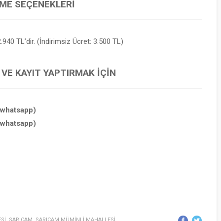
EME SEÇENEKLERI
.940 TL’dir. (İndirimsiz Ücret: 3.500 TL)
 VE KAYIT YAPTIRMAK İÇIN
(whatsapp)
(whatsapp)
Sİ
,
SARIÇAM
,
SARIÇAM MÜMİNLİ MAHALLESİ