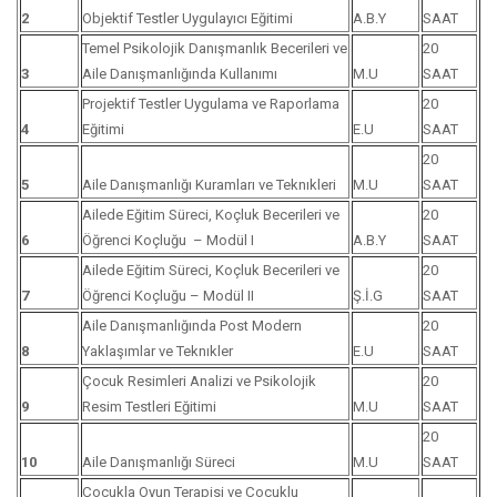
2
Objektif Testler Uygulayıcı Eğitimi
A.B.Y
SAAT
Temel Psikolojik Danışmanlık Becerileri ve
20
3
Aile Danışmanlığında Kullanımı
M.U
SAAT
Projektif Testler Uygulama ve Raporlama
20
4
Eğitimi
E.U
SAAT
20
5
Aile Danışmanlığı Kuramları ve Teknıkleri
M.U
SAAT
Ailede Eğitim Süreci, Koçluk Becerileri ve
20
6
Öğrenci Koçluğu – Modül I
A.B.Y
SAAT
Ailede Eğitim Süreci, Koçluk Becerileri ve
20
7
Öğrenci Koçluğu – Modül II
Ş.İ.G
SAAT
Aile Danışmanlığında Post Modern
20
8
Yaklaşımlar ve Teknıkler
E.U
SAAT
Çocuk Resimleri Analizi ve Psikolojik
20
9
Resim Testleri Eğitimi
M.U
SAAT
20
10
Aile Danışmanlığı Süreci
M.U
SAAT
Çocukla Oyun Terapisi ve Çocuklu