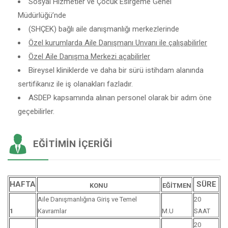
Sosyal Hizmetler ve Çocuk Esirgeme Genel
Müdürlüğü’nde
(SHÇEK) bağlı aile danışmanlığı merkezlerinde
Özel kurumlarda Aile Danışmanı Unvanı ile çalışabilirler
Özel Aile Danışma Merkezi açabilirler
Bireysel kliniklerde ve daha bir sürü istihdam alanında
sertifikanız ile iş olanakları fazladır.
ASDEP kapsamında alınan personel olarak bir adım öne
geçebilirler.
EĞITIMIN İÇERIĞI
HAFTA
SÜRE
KONU
EĞİTMEN
Aile Danışmanlığına Giriş ve Temel
20
1
Kavramlar
M.U
SAAT
20