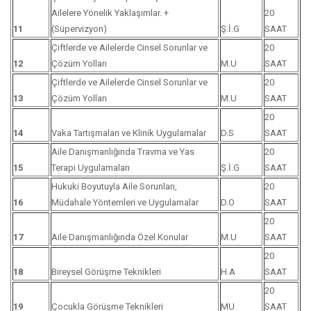
Ailelere Yönelik Yaklaşımlar. +
20
11
(Süpervizyon)
Ş.İ.G
SAAT
Çiftlerde ve Ailelerde Cinsel Sorunlar ve
20
12
Çözüm Yolları
M.U
SAAT
Çiftlerde ve Ailelerde Cinsel Sorunlar ve
20
13
Çözüm Yolları
M.U
SAAT
20
14
Vaka Tartışmaları ve Klinik Uygulamalar
D.S
SAAT
Aile Danışmanlığında Travma ve Yas
20
15
Terapi Uygulamaları
Ş.İ.G
SAAT
Hukuki Boyutuyla Aile Sorunları,
20
16
Müdahale Yöntemleri ve Uygulamalar
D.O
SAAT
20
17
Aile Danışmanlığında Özel Konular
M.U
SAAT
20
18
Bireysel Görüşme Teknikleri
H.A
SAAT
20
19
Çocukla Görüşme Teknikleri
MU
SAAT