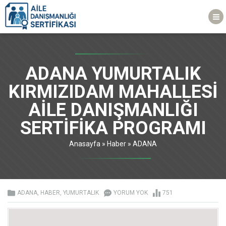
ADANA YUMURTALIK
KIRMIZIDAM MAHALLESİ
AİLE DANIŞMANLIĞI
SERTİFİKA PROGRAMI
Anasayfa
»
Haber
»
ADANA
ADANA
,
HABER
,
YUMURTALIK
YORUM YOK
751